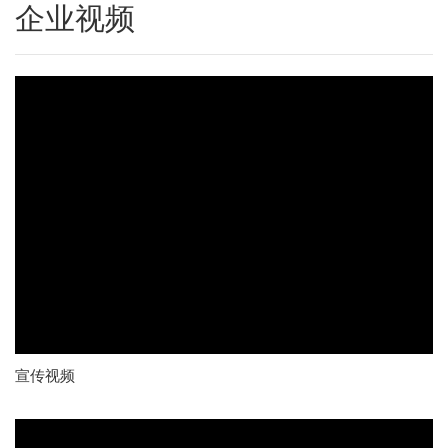
企业视频
于
我
们
产
品
中
心
新
闻
宣传视频
资
讯