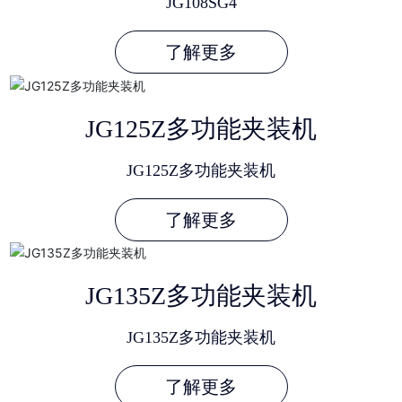
JG108SG4
招
了解更多
聘
专
栏
JG125Z多功能夹装机
客
JG125Z多功能夹装机
户
了解更多
服
务
JG135Z多功能夹装机
乐
鱼
JG135Z多功能夹装机
官
了解更多
方