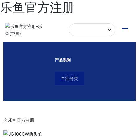
乐鱼官方注册
网
站
产品系列
乐
鱼
全部分类
官
方
注
册
乐鱼官方注册
关