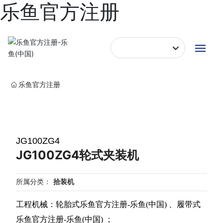
乐鱼官方注册
网
乐鱼官方注册
站
乐
鱼
JG100ZG4
官
JG100ZG4轮式夹装机
方
注
所属分类：
拾装机
册
工程机械：轮胎式乐鱼官方注册-乐鱼(中国) 、履带式
乐鱼官方注册-乐鱼(中国) ；
关