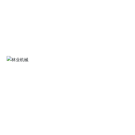
……
林业机械
竹木(甘蔗)拾装机
多功能转运机