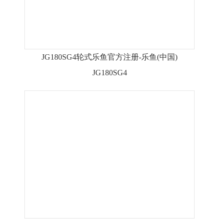
JG180SG4轮式乐鱼官方注册-乐鱼(中国)
JG180SG4