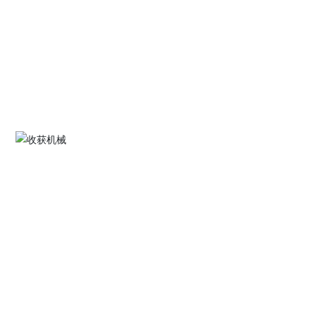
……
收获机械
甘蔗联合收获机
整杆式甘蔗联合收获机