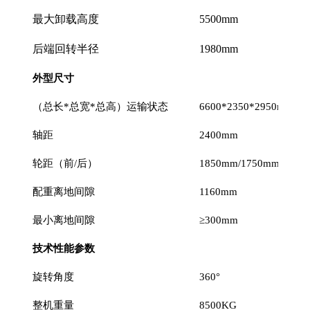
注
最大卸载高度
5500mm
册
后端回转半径
1980mm
-
外型尺寸
乐
鱼
（总长*总宽*总高）运输状态
6600*2350*2950mm
(
轴距
2400mm
中
轮距（前/后）
1850mm/1750mm
国
配重离地间隙
1160mm
)
最小离地间隙
≥300mm
技术性能参数
旋转角度
360°
整机重量
8500KG