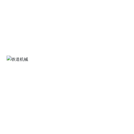
……
铁道机械
铁路换枕机
铁路掏碴机