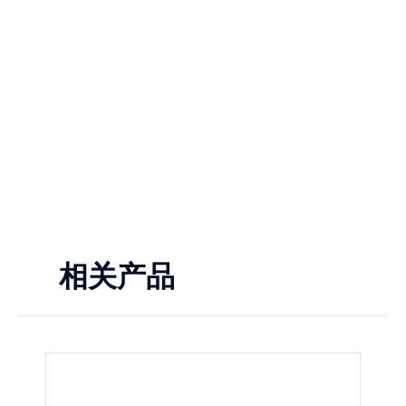
铁路捣固机
……
相关产品