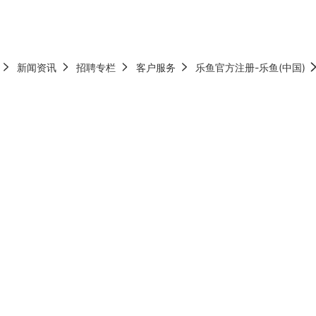
新闻资讯
招聘专栏
客户服务
乐鱼官方注册-乐鱼(中国)
NEWS
新闻资讯