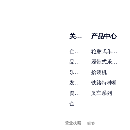
关于
产品中心
我们
企业
轮胎式乐鱼
简介
品牌
官方注册-乐
履带式乐鱼
故事
乐鱼
鱼(中国)
官方注册-乐
拾装机
官方
发展
鱼(中国)
铁路特种机
注册
历程
资质
叉车系列
认证
企业
VR
标签
营业执照