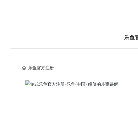
乐鱼官方注册
乐鱼
乐鱼官方注册