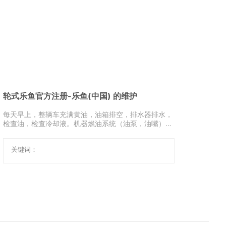
轮式乐鱼官方注册-乐鱼(中国) 的维护
每天早上，整辆车充满黄油，油箱排空，排水器排水，
检查油，检查冷却液。机器燃油系统（油泵，油嘴）的
过早磨损主要是由于操作员的日常维护不当造成的；
关键词：