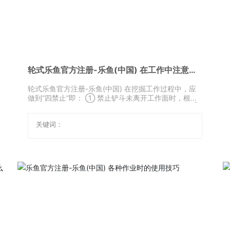
轮式乐鱼官方注册-乐鱼(中国) 在工作中注意的
方面简单讲解
轮式乐鱼官方注册-乐鱼(中国) 在挖掘工作过程中，应
做到“四禁止”即： ① 禁止铲斗未离开工作面时，根据
轮式乐鱼官方注册-乐鱼(中国) 说明书，进行回转。 ②
禁止进行急剧的转动。 ③ 禁止用铲斗的侧面刮平土
关键词：
堆。 ④ 禁止用铲斗对工作面进行侧面冲击。