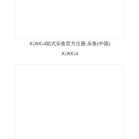
JG80G4轮式乐鱼官方注册-乐鱼(中国)
JG80G4