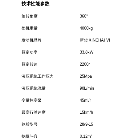
技术性能参数
旋转角度
360°
整机重量
4000kg
发动机品牌
新柴
XINCHAI VI
额定功率
33.8kW
额定转速
2200r
液压系统工作压力
25Mpa
液压系统流量
90L/min
变量柱塞泵
45ml/r
最高行驶速度
15km/h
轮胎型号
28/9-15
挖掘斗容
0.12m³