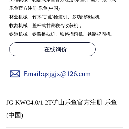
于
乐鱼官方注册-乐鱼(中国) ；
林业机械：竹木(甘蔗)拾装机、多功能转运机；
我
收割机械：整杆式甘蔗联合收获机；
们
铁道机械：铁路换枕机、铁路掏殖机、铁路捣固机。
产
在线询价
品
中
心
Email:qzjgjx@126.com
新
闻
JG KWC4.0/1.2T矿山乐鱼官方注册-乐鱼
资
(中国)
讯