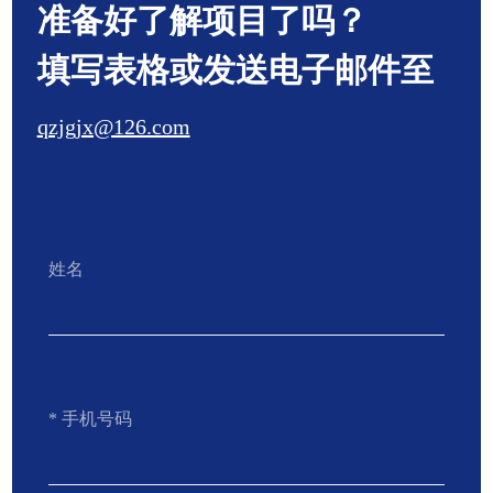
准备好了解项目了吗？
填写表格或发送电子邮件至
qzjgjx@126.com