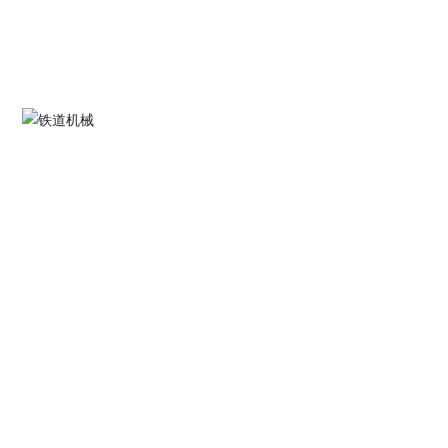
铁道机械
铁路换枕机
铁路掏碴机
铁路捣固机
……